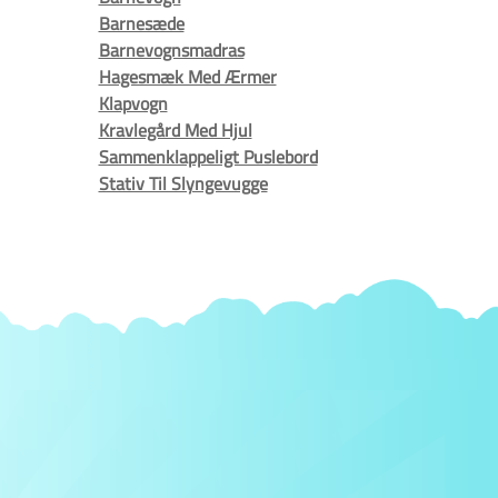
Barnesæde
Barnevognsmadras
Hagesmæk Med Ærmer
Klapvogn
Kravlegård Med Hjul
Sammenklappeligt Puslebord
Stativ Til Slyngevugge