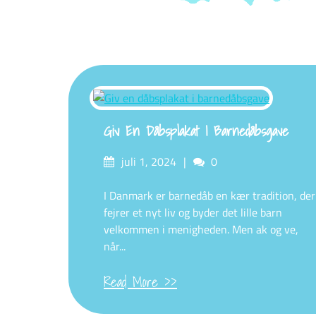
Giv En Dåbsplakat I Barnedåbsgave
Posted
Comments
juli 1, 2024
0
on
I Danmark er barnedåb en kær tradition, der
fejrer et nyt liv og byder det lille barn
velkommen i menigheden. Men ak og ve,
når...
Read More >>