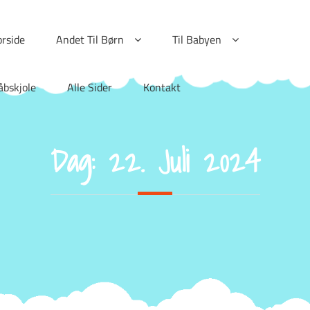
orside
Andet Til Børn
Til Babyen
åbskjole
Alle Sider
Kontakt
Dag:
22. Juli 2024