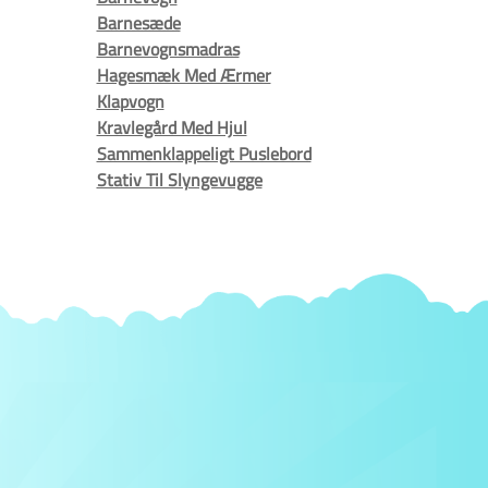
Barnesæde
Barnevognsmadras
Hagesmæk Med Ærmer
Klapvogn
Kravlegård Med Hjul
Sammenklappeligt Puslebord
Stativ Til Slyngevugge