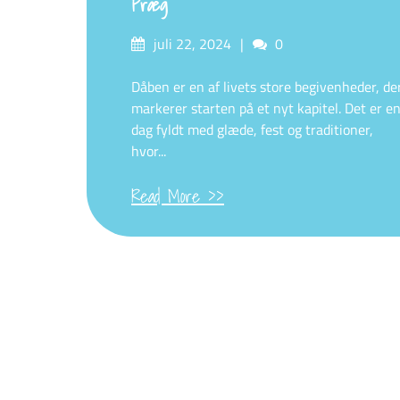
Præg
Posted
Comments
juli 22, 2024
0
on
Dåben er en af livets store begivenheder, de
markerer starten på et nyt kapitel. Det er e
dag fyldt med glæde, fest og traditioner,
hvor...
Read More >>