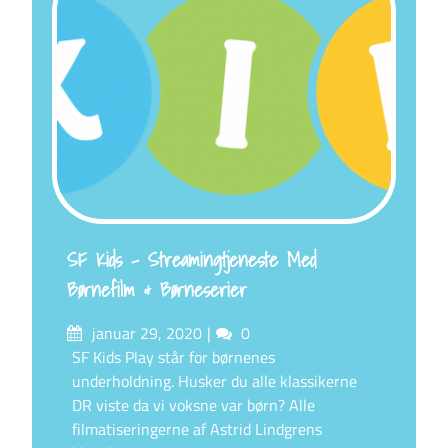
SF Kids – Streamingtjeneste Med
Børnefilm & Børneserier
Posted
Comments
januar 29, 2020
0
on
SF Kids Play står for børnenes
underholdning. Husker du alle klassikerne
DR viste da vi voksne var børn? Alle
filmatiseringerne af Astrid Lindgrens