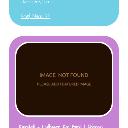
klassikere, som...
Read More >>
Fairytell – Lydbøger For Børn I Alderen