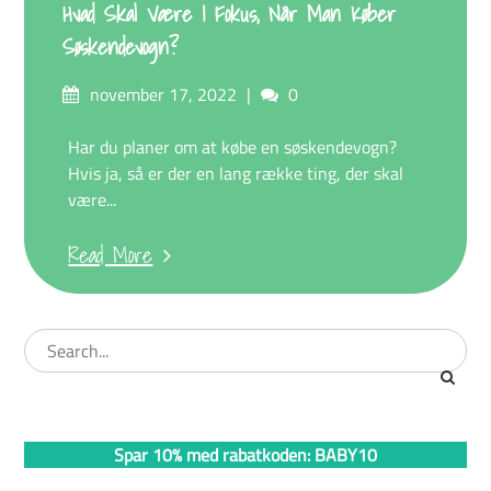
Hvad Skal Være I Fokus, Når Man Køber
Søskendevogn?
Posted
Comments
november 17, 2022
0
on
Har du planer om at købe en søskendevogn?
Hvis ja, så er der en lang række ting, der skal
være...
Read More
Spar 10% med rabatkoden: BABY10