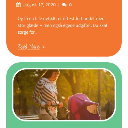
Posted
Comments
august 17, 2020
0
on
Og få en lille nyfødt, er oftest forbundet med
stor glæde – men også øgede udgifter. Du skal
sørge for...
Read More